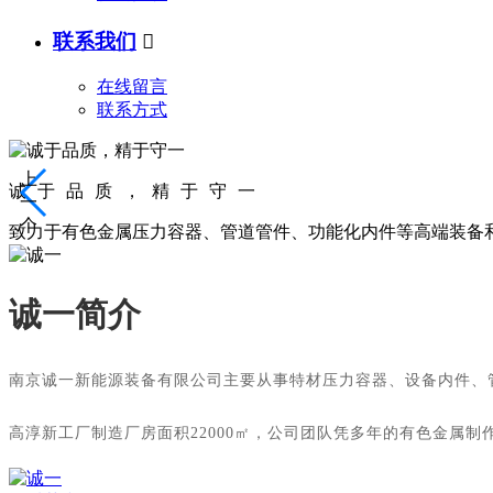
联系我们

在线留言
联系方式
上
诚于品质，精于守一
一
个
致力于有色金属压力容器、管道管件、功能化内件等高端装备
诚一简介
南京诚一新能源装备有限公司主要从事特材压力容器、设备内件、
高淳新工厂制造厂房面积22000㎡，公司团队凭多年的有色金属