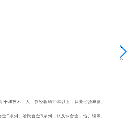
下
一
个
骨干和技术工人工作经验均10年以上，从业经验丰富。
合金C系列、哈氏合金B系列，钛及钛合金，锆、钽等。